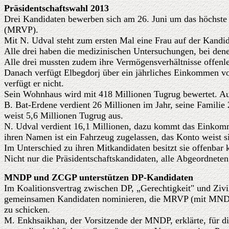
Präsidentschaftswahl 2013
Drei Kandidaten bewerben sich am 26. Juni um das höchste
(MRVP).
Mit N. Udval steht zum ersten Mal eine Frau auf der Kandida
Alle drei haben die medizinischen Untersuchungen, bei dene
Alle drei mussten zudem ihre Vermögensverhältnisse offenl
Danach verfügt Elbegdorj über ein jährliches Einkommen von
verfügt er nicht.
Sein Wohnhaus wird mit 418 Millionen Tugrug bewertet. Au
B. Bat-Erdene verdient 26 Millionen im Jahr, seine Famili
weist 5,6 Millionen Tugrug aus.
N. Udval verdient 16,1 Millionen, dazu kommt das Einkom
ihren Namen ist ein Fahrzeug zugelassen, das Konto weist s
Im Unterschied zu ihren Mitkandidaten besitzt sie offenbar 
Nicht nur die Präsidentschaftskandidaten, alle Abgeordnete
MNDP und ZCGP unterstützen DP-Kandidaten
Im Koalitionsvertrag zwischen DP, „Gerechtigkeit" und Zivi
gemeinsamen Kandidaten nominieren, die MRVP (mit MNDP bi
zu schicken.
M. Enkhsaikhan, der Vorsitzende der MNDP, erklärte, für die 