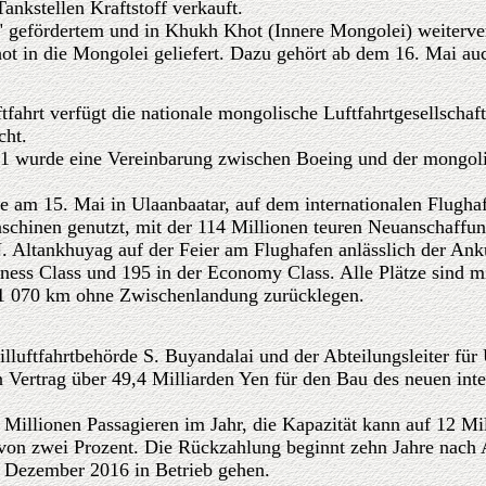
ankstellen Kraftstoff verkauft.
" gefördertem und in Khukh Khot (Innere Mongolei) weiterver
 in die Mongolei geliefert. Dazu gehört ab dem 16. Mai auc
fahrt verfügt die nationale mongolische Luftfahrtgesellschaf
cht.
1 wurde eine Vereinbarung zwischen Boeing und der mongoli
uge am 15. Mai in Ulaanbaatar, auf dem internationalen Flugh
aschinen genutzt, mit der 114 Millionen teuren Neuanschaffu
 N. Altankhuyag auf der Feier am Flughafen anlässlich der Ank
ness Class und 195 in der Economy Class. Alle Plätze sind mi
11 070 km ohne Zwischenlandung zurücklegen.
luftfahrtbehörde S. Buyandalai und der Abteilungsleiter für 
Vertrag über 49,4 Milliarden Yen für den Bau des neuen int
 Millionen Passagieren im Jahr, die Kapazität kann auf 12 Mi
z von zwei Prozent. Die Rückzahlung beginnt zehn Jahre nach
m Dezember 2016 in Betrieb gehen.