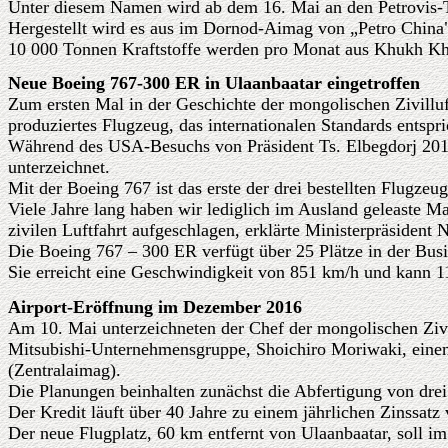
Unter diesem Namen
wird ab dem 16. Mai an den Petrovis-T
Hergestellt wird es aus im Dornod-Aimag von „Petro China
10 000 Tonnen Kraftstoffe werden pro Monat aus Khukh Khot
Neue Boeing 767-300 ER in Ulaanbaatar eingetroffen
Zum ersten Mal in der Geschichte der mongolischen Zivilluft
produziertes Flugzeug, das internationalen Standards entspri
Während des USA-Besuchs von Präsident Ts. Elbegdorj 201
unterzeichnet.
Mit der Boeing 767 ist das erste der drei bestellten Flugze
Viele Jahre lang haben wir lediglich im Ausland geleaste M
zivilen Luftfahrt aufgeschlagen, erklärte Ministerpräsident
Die Boeing 767 – 300 ER verfügt über 25 Plätze in der Busi
Sie erreicht eine Geschwindigkeit von 851 km/h und kann 
Airport-Eröffnung im Dezember 2016
Am 10. Mai unterzeichneten der Chef der mongolischen Zivil
Mitsubishi-Unternehmensgruppe, Shoichiro Moriwaki, einen 
(Zentralaimag).
Die Planungen beinhalten zunächst die Abfertigung von drei
Der Kredit läuft über 40 Jahre zu einem jährlichen Zinssat
Der neue Flugplatz, 60 km entfernt von Ulaanbaatar, soll i