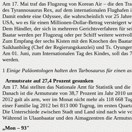
Am 17. Mai traf das Flugzeug von Korean Air – die den Tran
des Tyrannosaurus Rex, auf dem internationalen Flughafen i
Damit endete eine Odyssee, die wahrscheinlich vor 25 Jahre
USA, wo es für einen Millionen-Dollar-Betrag versteigert we
Dem Händler, der sich in mehreren Gerichtsverfahren für sei
Baatar werden per Flugzeug oder per Schiff weitere wertvoll
Zum Empfang der sechs Kisten mit den Knochen des Baatar 
Saikhanbileg (Chef der Regierungskanzlei) und Ts. Oyungerel
Am 01. Juni, zum Internationalen Tag des Kindes, soll das 7
werden.
1
Einige Paläontologen halten den Tarbosaurus für einen as
Armutsrate auf 27,4 Prozent gesunken
Am
17. Mai stellten das Nationale Amt für Statistik und d
Danach ist die Armutsrate von 38,7 Prozent im Jahr 2010 u
2012 galt als arm, wer im Monat nicht mehr als 118 668 T
einer Familie lag 2012 bei 813 000 Tugrug, im ersten Quart
Die Unterschiede zwischen Stadt und Land sind nach wie vo
Während in Ulaanbaatar und den Aimagzentren die Armutsrate
„Mon – 93"