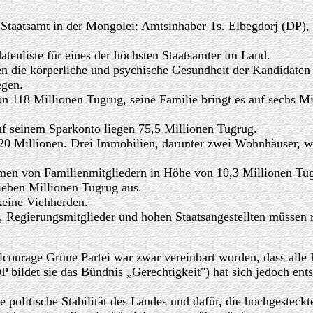
 Staatsamt in der Mongolei: Amtsinhaber Ts. Elbegdorj (DP)
tenliste für eines der höchsten Staatsämter im Land.
n die körperliche und psychische Gesundheit der Kandidaten f
egen.
 118 Millionen Tugrug, seine Familie bringt es auf sechs Mil
f seinem Sparkonto liegen 75,5 Millionen Tugrug.
e 20 Millionen. Drei Immobilien, darunter zwei Wohnhäuser, 
men von Familienmitgliedern in Höhe von 10,3 Millionen Tu
ieben Millionen Tugrug aus.
keine Viehherden.
n, Regierungsmitglieder und hohen Staatsangestellten müssen
lcourage Grüne Partei war zwar vereinbart worden, dass alle 
ldet sie das Bündnis „Gerechtigkeit") hat sich jedoch ents
politische Stabilität des Landes und dafür, die hochgesteckten