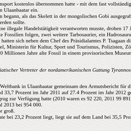
sport kostenlos übernommen hatte - mit dem fast vollständig
n Ulaanbaatar ein.
n begann, als das Skelett in der mongolischen Gobi ausgegrab
rden sollte.
ne illegale Handelstätigkeit verantworten musste, drohen 17 
e Fossilien folgen, zwei weitere Tarbosaurier, ein Hadrosaur
hatten sich neben dem Chef des Präsidialamtes P. Tsagaan d
, Ministerin für Kultur, Sport und Tourismus, Polizisten, Zö
0 Millionen Jahre alte Fossil in einem provisorischen Museum
iatischer Vertreter der nordamerikanischen Gattung Tyrannos
ie Weltbank in Ulaanbaatar gemeinsam den Armutsbericht für 
nd 33,7 Prozent im Jahr 2011 auf 27.4 Prozent im Jahr 2012 
ugrug zur Verfügung hatte (2010 waren es 92 220, 2011 99 8
al 2013 bei 954 000.
r groß.
 bei 23,2 Prozent liegt, liegt sie auf dem Land bei 35,5 Pro