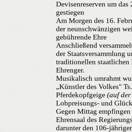
Devisenreserven um das 2
gestiegen
Am Morgen des 16. Februa
der neunschwänzigen wei
gebührende Ehre
Anschließend versammelte
der Staatsversammlung u
traditionellen staatlich
Ehrenger.
Musikalisch umrahmt wu
„Künstler des Volkes" Ts.
Pferdekopfgeige
(auf der
Lobpreisungs- und Glüc
Gegen Mittag empfingen d
Ehrensaal des Regierungs
darunter den 106-jährige