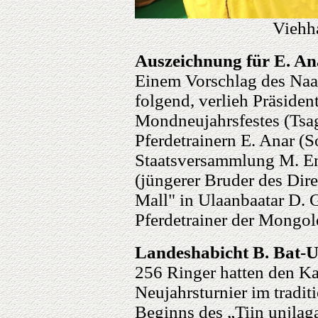
Viehha
Auszeichnung für E. A
Einem Vorschlag des Na
folgend, verlieh Präsiden
Mondneujahrsfestes (Tsag
Pferdetrainern E. Anar (
Staatsversammlung M. E
(jüngerer Bruder des Di
Mall" in Ulaanbaatar D. G
Pferdetrainer der Mongol
Landeshabicht B. Bat-U
256 Ringer hatten den K
Neujahrsturnier im tradit
Beginns des „Tiin unjlag