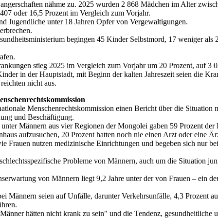
angerschaften nähme zu. 2025 wurden 2 868 Mädchen im Alter zwisch
407 oder 16,5 Prozent im Vergleich zum Vorjahr.
d Jugendliche unter 18 Jahren Opfer von Vergewaltigungen.
erbrechen.
ndheitsministerium begingen 45 Kinder Selbstmord, 17 weniger als 2
afen.
ankungen stieg 2025 im Vergleich zum Vorjahr um 20 Prozent, auf 3 0
inder in der Hauptstadt, mit Beginn der kalten Jahreszeit seien die Kra
eichten nicht aus.
Menschenrechtskommission
e nationale Menschenrechtskommission einen Bericht über die Situation
dung und Beschäftigung.
unter Männern aus vier Regionen der Mongolei gaben 59 Prozent der B
haus aufzusuchen, 20 Prozent hatten noch nie einen Arzt oder eine Ärzt
wie Frauen nutzen medizinische Einrichtungen und begeben sich nur b
schlechtsspezifische Probleme von Männern, auch um die Situation jung
nserwartung von Männern liegt 9,2 Jahre unter der von Frauen – ein de
bei Männern seien auf Unfälle, darunter Verkehrsunfälle, 4,3 Prozent a
ühren.
„Männer hätten nicht krank zu sein" und die Tendenz, gesundheitliche