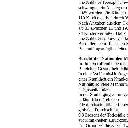
Die Zahl der Teenagerschw
schwanger, ein Anstieg um 
2025 wurden 396 Kinder un
119 Kinder starben durch V
Nach Angaben aus dem Gesu
alt, 33 zwischen 15 und 19.
24 Kinder verbüßen Haftstr
Die Zahl der Atemwegserkr
Besonders betroffen seien K
Behandlungsmöglichkeiten r
Bericht der Nationalen 
Im Juni veröffentlichte di
Bereichen Gesundheit, Bil
In einer Weltbank-Umfrage 
einer Krankheit ein Kranken
Nur halb so viele Männer 
in Spezialkliniken.
In der Studie ging es um ge
in ländlichen Gebieten.
Die durchschnittliche Lebe
globalen Durchschnitt.
9,3 Prozent der Todesfälle 
auf Krankheiten zurückzuf
Ein Grund sei die Ansicht 