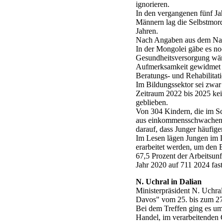
ignorieren.
In den vergangenen fünf Jah
Männern lag die Selbstmord
Jahren.
Nach Angaben aus dem Nati
In der Mongolei gäbe es noc
Gesundheitsversorgung wär
Aufmerksamkeit gewidmet 
Beratungs- und Rehabilitat
Im Bildungssektor sei zwar
Zeitraum 2022 bis 2025 kei
geblieben.
Von 304 Kindern, die im Sc
aus einkommensschwachen F
darauf, dass Junger häufige
Im Lesen lägen Jungen im D
erarbeitet werden, um den
67,5 Prozent der Arbeitsunf
Jahr 2020 auf 711 2024 fast
N. Uchral in Dalian
Ministerpräsident N. Uchr
Davos" vom 25. bis zum 27.
Bei dem Treffen ging es u
Handel, im verarbeitenden 