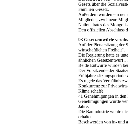
Gesetz über die Sozialversi
Familien-Gesetz.
Außerdem wurden ein neuer
Mitglieder, zwei neue Mitgl
Nationalrates des Mongoli
Den offiziellen Abschluss 
93 Gesetzentwürfe verabs
Auf der Plenarsitzung der 
wirtschaftlichen Freiheit".
Die Regierung hatte es unt
ähnlichen Gesetzentwurf „…
Beide Entwürfe wurden bera
Der Vorsitzende der Staats
Frühjahressitzungsperiode 
Es regele das Verhältnis zw
Konkurrenz zur Privatwirtsch
Klima schaffe.
41 Genehmigungen in den Be
Genehmigungen wurde verlä
Jahre.
Die Bauindustrie werde nich
erhalten.
Beschwerden von in- und au