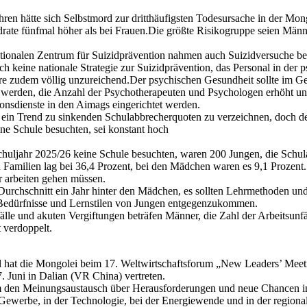
ren hätte sich Selbstmord zur dritthäufigsten Todesursache in der Mong
rate fünfmal höher als bei Frauen.Die größte Risikogruppe seien Män
onalen Zentrum für Suizidprävention nahmen auch Suizidversuche bei
h keine nationale Strategie zur Suizidprävention, das Personal in der 
e zudem völlig unzureichend.Der psychischen Gesundheit sollte im 
werden, die Anzahl der Psychotherapeuten und Psychologen erhöht u
ionsdienste in den Aimags eingerichtet werden.
 ein Trend zu sinkenden Schulabbrecherquoten zu verzeichnen, doch der
ne Schule besuchten, sei konstant hoch
huljahr 2025/26 keine Schule besuchten, waren 200 Jungen, die Schul
amilien lag bei 36,4 Prozent, bei den Mädchen waren es 9,1 Prozent.
r arbeiten gehen müssen.
urchschnitt ein Jahr hinter den Mädchen, es sollten Lehrmethoden un
 Bedürfnisse und Lernstilen von Jungen entgegenzukommen.
älle und akuten Vergiftungen beträfen Männer, die Zahl der Arbeitsunfä
 verdoppelt.
al hat die Mongolei beim 17. Weltwirtschaftsforum „New Leaders’ Mee
 Juni in Dalian (VR China) vertreten.
m den Meinungsaustausch über Herausforderungen und neue Chancen in 
Gewerbe, in der Technologie, bei der Energiewende und in der region