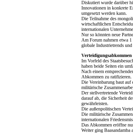
Diskutiert wurde darüber h
Innovationen in konkrete
umgesetzt werden kann.
Die Teilnahme des mongolis
wirtschaftlichen Entscheid
internationalen Unternehme
Nur so könnten neue Partn
Am Forum nahmen etwa 1 700 
globale Industrietrends un
Verteidigungsabkommen 
Im Vorfeld des Staatsbesuc
haben beide Seiten ein um
Nach einem entsprechenden
Abkommen zu ratifizieren.
Die Vereinbarung baut auf d
militärische Zusammenarbeit
Der stellvertretende Vertei
darauf ab, die Sicherheit d
gewährleisten.
Die außenpolitischen Verte
Die militärische Zusammen
internationalen Friedensm
Das Abkommen eröffne nun d
Weiter ging Baasandamba au