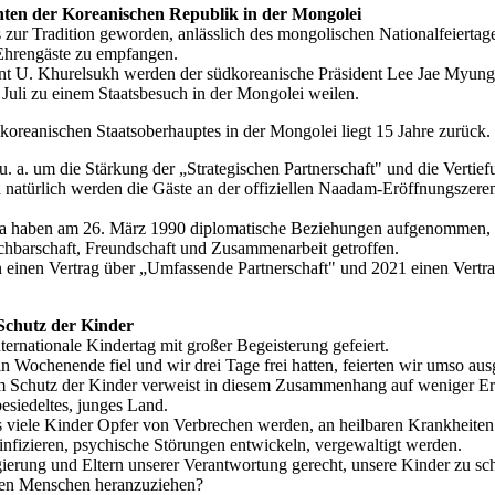
nten der Koreanischen Republik in der Mongolei
es zur Tradition geworden, anlässlich des mongolischen Nationalfeiert
 Ehrengäste zu empfangen.
nt U. Khurelsukh werden der südkoreanische Präsident Lee Jae Myun
Juli zu einem Staatsbesuch in der Mongolei weilen.
koreanischen Staatsoberhauptes in der Mongolei liegt 15 Jahre zurück.
. a. um die Stärkung der „Strategischen Partnerschaft" und die Vertief
natürlich werden die Gäste an der offiziellen Naadam-Eröffnungszere
a haben am 26. März 1990 diplomatische Beziehungen aufgenommen, 
hbarschaft, Freundschaft und Zusammenarbeit getroffen.
n einen Vertrag über „Umfassende Partnerschaft" und 2021 einen Vertra
Schutz der Kinder
ternationale Kindertag mit großer Begeisterung gefeiert.
in Wochenende fiel und wir drei Tage frei hatten, feierten wir umso aus
 Schutz der Kinder verweist in diesem Zusammenhang auf weniger Erf
esiedeltes, junges Land.
ss viele Kinder Opfer von Verbrechen werden, an heilbaren Krankheiten 
infizieren, psychische Störungen entwickeln, vergewaltigt werden.
ierung und Eltern unserer Verantwortung gerecht, unsere Kinder zu sch
den Menschen heranzuziehen?