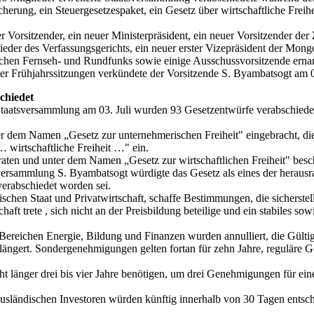
cherung, ein Steuergesetzespaket, ein Gesetz über wirtschaftliche Freih
 Vorsitzender, ein neuer Ministerpräsident, ein neuer Vorsitzender 
ieder des Verfassungsgerichts, ein neuer erster Vizepräsident der Mong
schen Fernseh- und Rundfunks sowie einige Ausschussvorsitzende erna
der Frühjahrssitzungen verkündete der Vorsitzende S. Byambatsogt am 0
chiedet
Staatsversammlung am 03. Juli wurden 93 Gesetzentwürfe verabschiedet
er dem Namen „Gesetz zur unternehmerischen Freiheit" eingebracht, di
 wirtschaftliche Freiheit …" ein.
ten und unter dem Namen „Gesetz zur wirtschaftlichen Freiheit" besc
versammlung S. Byambatsogt würdigte das Gesetz als eines der herausr
verabschiedet worden sei.
ischen Staat und Privatwirtschaft, schaffe Bestimmungen, die sicherstell
aft trete , sich nicht an der Preisbildung beteilige und ein stabiles sow
reichen Energie, Bildung und Finanzen wurden annulliert, die Gültigkei
ngert. Sondergenehmigungen gelten fortan für zehn Jahre, reguläre 
t länger drei bis vier Jahre benötigen, um drei Genehmigungen für eine
sländischen Investoren würden künftig innerhalb von 30 Tagen entsch