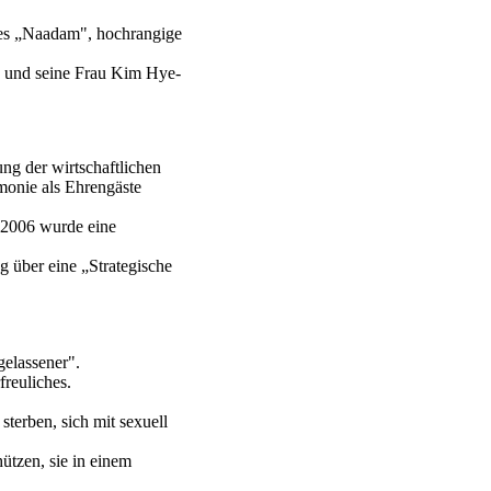
ages „Naadam", hochrangige
g und seine Frau Kim Hye-
ung der wirtschaftlichen
monie als Ehrengäste
2006 wurde eine
g über eine „Strategische
gelassener".
reuliches.
sterben, sich mit sexuell
ützen, sie in einem