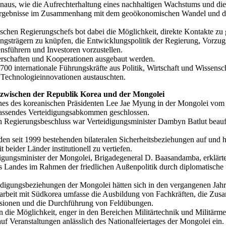
inaus, wie die Aufrechterhaltung eines nachhaltigen Wachstums und d
 Ergebnisse im Zusammenhang mit dem geoökonomischen Wandel und de
chen Regierungschefs bot dabei die Möglichkeit, direkte Kontakte zu 
ungsträgern zu knüpfen, die Entwicklungspolitik der Regierung, Vorzu
nsführern und Investoren vorzustellen.
erschaften und Kooperationen ausgebaut werden.
internationale Führungskräfte aus Politik, Wirtschaft und Wissenschaf
d Technologieinnovationen austauschten.
zwischen der Republik Korea und der Mongolei
hes des koreanischen Präsidenten Lee Jae Myung in der Mongolei vom 
fassendes Verteidigungsabkommen geschlossen.
 Regierungsbeschluss war Verteidigungsminister Dambyn Batlut beauf
en seit 1999 bestehenden bilateralen Sicherheitsbeziehungen auf und h
 beider Länder institutionell zu vertiefen.
digungsminister der Mongolei, Brigadegeneral D. Baasandamba, erklärte
es Landes im Rahmen der friedlichen Außenpolitik durch diplomatische u
idigungsbeziehungen der Mongolei hätten sich in den vergangenen Jahre
arbeit mit Südkorea umfasse die Ausbildung von Fachkräften, die Zus
issionen und die Durchführung von Feldübungen.
ie Möglichkeit, enger in den Bereichen Militärtechnik und Militärme
f Veranstaltungen anlässlich des Nationalfeiertages der Mongolei ein.