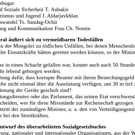
shugar
d Soziale Sicherheit T. Aubakir
urismus und Jugend J. Aldarjavkhlan
wandel Ts. Sandag-Ochir
lung und Kommunikation Frau Ch. Nomin
ral äußert sich zu vermeidbaren Todesfällen
n der Mongolei zu tödlichen Unfällen, bei denen Menschenle
lte Einsatzkräfte hätten gerettet werden können, so der Minis
s in einen Schacht gefallen war, konnte auch nach 50 Stunde
ehr lebend geborgen werden.
tung dafür, dass korrupte Beamte mit ihrem Bestechungsgeld 
fte nicht einmal über die Ausrüstung verfügen, um 30 m tief 
ienung der Geräte geschult sind?
ettungsdienstes oder das Parlament, das seinen Etat verschwen
scheiden, wer für diese Missstände zur Rechenschaft gezogen
tritt der zuständigen Minister, u. a. den von Verteidigungsmi
 bei den Streitkräften.
ntwurf des überarbeiteten Sozialgesetzbuches
rung, nationaler und internationaler Organisationen, aus der 