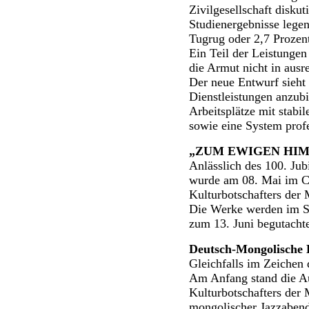
Zivilgesellschaft disku
Studienergebnisse lege
Tugrug oder 2,7 Prozen
Ein Teil der Leistungen
die Armut nicht in aus
Der neue Entwurf sieht 
Dienstleistungen anzubi
Arbeitsplätze mit stab
sowie eine System profes
„ZUM EWIGEN HI
Anlässlich des 100. Ju
wurde am 08. Mai im Ch
Kulturbotschafters der 
Die Werke werden im So
zum 13. Juni begutacht
Deutsch-Mongolische 
Gleichfalls im Zeichen
Am Anfang stand die A
Kulturbotschafters der 
mongolischer Jazzaben