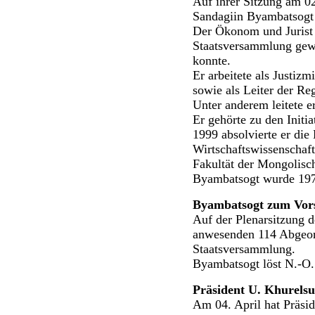
Auf ihrer Sitzung am 0
Sandagiin Byambatsogt
Der Ökonom und Jurist 
Staatsversammlung gewäh
konnte.
Er arbeitete als Justiz
sowie als Leiter der Re
Unter anderem leitete e
Er gehörte zu den Init
1999 absolvierte er die
Wirtschaftswissenschaft
Fakultät der Mongolisch
Byambatsogt wurde 1974
Byambatsogt zum Vors
Auf der Plenarsitzung 
anwesenden 114 Abgeord
Staatsversammlung.
Byambatsogt löst N.-O.
Präsident U. Khurels
Am 04. April hat Präsi