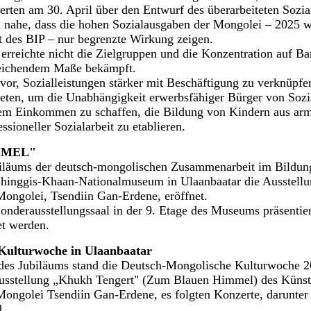
tierten am 30. April über den Entwurf des überarbeiteten Sozia
n nahe, dass die hohen Sozialausgaben der Mongolei – 2025 w
t des BIP – nur begrenzte Wirkung zeigen.
 erreichte nicht die Zielgruppen und die Konzentration auf B
reichendem Maße bekämpft.
vor, Sozialleistungen stärker mit Beschäftigung zu verknüpfen
eten, um die Unabhängigkeit erwerbsfähiger Bürger von Sozia
ilem Einkommen zu schaffen, die Bildung von Kindern aus ar
sioneller Sozialarbeit zu etablieren.
MMEL"
biläums der deutsch-mongolischen Zusammenarbeit im Bildun
inggis-Khaan-Nationalmuseum in Ulaanbaatar die Ausstellu
Mongolei, Tsendiin Gan-Erdene, eröffnet.
nderausstellungssaal in der 9. Etage des Museums präsentie
et werden.
Kulturwoche in Ulaanbaatar
 des Jubiläums stand die Deutsch-Mongolische Kulturwoche 2
usstellung „Khukh Tengert" (Zum Blauen Himmel) des Künst
Mongolei Tsendiin Gan-Erdene, es folgten Konzerte, darunter 
d.