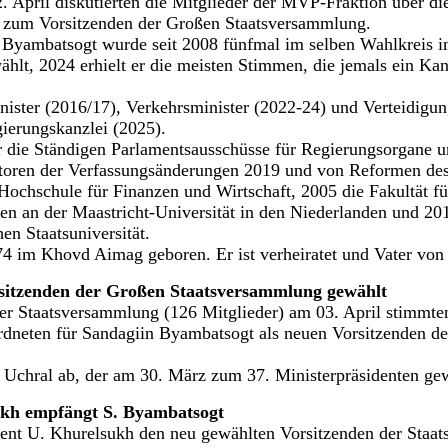
2. April diskutierten die Mitglieder der MVP-Fraktion über d
 zum Vorsitzenden der Großen Staatsversammlung.
Byambatsogt wurde seit 2008 fünfmal im selben Wahlkreis in
lt, 2024 erhielt er die meisten Stimmen, die jemals ein Kan
minister (2016/17), Verkehrsminister (2022-24) und Verteidigu
gierungskanzlei (2025).
r die Ständigen Parlamentsausschüsse für Regierungsorgane un
iatoren der Verfassungsänderungen 2019 und von Reformen des
 Hochschule für Finanzen und Wirtschaft, 2005 die Fakultät fü
en an der Maastricht-Universität in den Niederlanden und 201
en Staatsuniversität.
 im Khovd Aimag geboren. Er ist verheiratet und Vater von 
itzenden der Großen Staatsversammlung gewählt
der Staatsversammlung (126 Mitglieder) am 03. April stimmte
neten für Sandagiin Byambatsogt als neuen Vorsitzenden d
 Uchral ab, der am 30. März zum 37. Ministerpräsidenten ge
ukh empfängt S. Byambatsogt
dent U. Khurelsukh
den neu gewählten Vorsitzenden der Staa