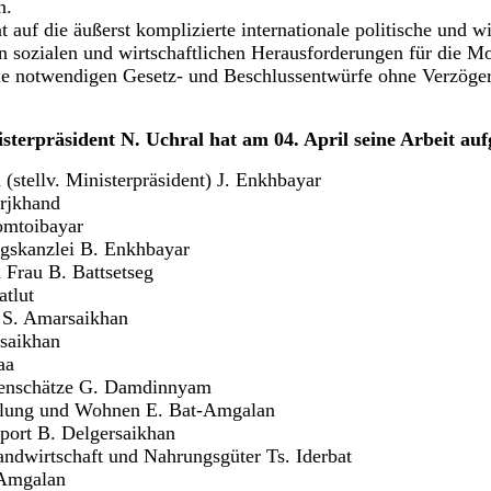
n.
t auf die äußerst komplizierte internationale politische und w
en sozialen und wirtschaftlichen Herausforderungen für die Mo
e notwendigen Gesetz- und Beschlussentwürfe ohne Verzöge
sterpräsident N. Uchral hat am 04. April seine Arbeit a
 (stellv. Ministerpräsident) J. Enkhbayar
rjkhand
omtoibayar
gskanzlei B. Enkhbayar
Frau B. Battsetseg
atlut
s S. Amarsaikhan
saikhan
aa
denschätze G. Damdinnyam
klung und Wohnen E. Bat-Amgalan
port B. Delgersaikhan
Landwirtschaft und Nahrungsgüter Ts. Iderbat
-Amgalan