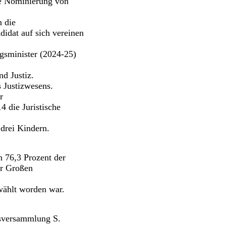
ie Nominierung von
 die
didat auf sich vereinen
ngsminister (2024-25)
d Justiz.
 Justizwesens.
r
4 die Juristische
drei Kindern.
n 76,3 Prozent der
er Großen
wählt worden war.
tsversammlung S.