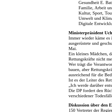
Gesundheit E. Bat
Familie, Arbeit un
Kultur, Sport, To
Umwelt und Klima
Digitale Entwick
Ministerpräsident Uch
Immer wieder käme es i
ausgerüstete und geschu
Mai.
Ein kleines Mädchen, da
Rettungskräfte nicht m
Wer trägt die Verantwor
bauen, aber Rettungskrä
ausreichend für die Bed
Ist es der Leiter des R
„Ich werde darüber ent
Die DP fordert den Rück
verschiedener Todesfälle
Diskussion über den E
150 Vertreter der Regie