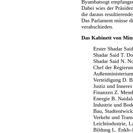
Byambatsogt empfange
Dabei wies der Präsiden
die daraus resultierend
Das Parlament müsse di
verabschieden.
Das Kabinett von Mini
Erster Shadar Said
Shadar Said T. Do
Shadar Said N. N
Chef der Regierun
Außenministerium 
Verteidigung D. B
Justiz und Innere
Finanzen Z. Mend
Energie B. Naidal
Industrie und Bo
Bau, Stadtentwic
Verkehr und Trans
Leichtindustrie, 
Bildung L. Enkh