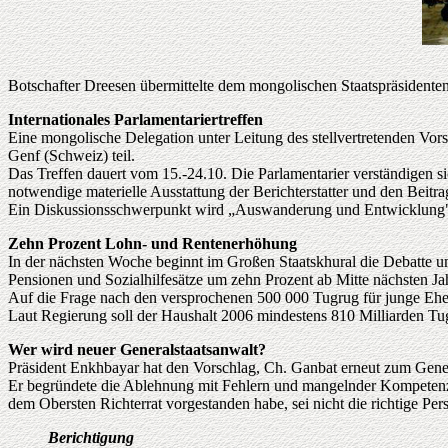
Botschafter Dreesen übermittelte dem mongolischen Staatspräsidenten
Internationales Parlamentariertreffen
Eine mongolische Delegation unter Leitung des stellvertretenden Vor
Genf (Schweiz) teil.
Das Treffen dauert vom 15.-24.10. Die Parlamentarier verständigen si
notwendige materielle Ausstattung der Berichterstatter und den Beit
Ein Diskussionsschwerpunkt wird „Auswanderung und Entwicklung"
Zehn Prozent Lohn- und Rentenerhöhung
In der nächsten Woche beginnt im Großen Staatskhural die Debatte 
Pensionen und Sozialhilfesätze um zehn Prozent ab Mitte nächsten Ja
Auf die Frage nach den versprochenen 500 000 Tugrug für junge Ehep
Laut Regierung soll der Haushalt 2006 mindestens 810 Milliarden 
Wer wird neuer Generalstaatsanwalt?
Präsident Enkhbayar hat den Vorschlag, Ch. Ganbat erneut zum Gener
Er begründete die Ablehnung mit Fehlern und mangelnder Kompetenz, d
dem Obersten Richterrat vorgestanden habe, sei nicht die richtige Per
Berichtigung