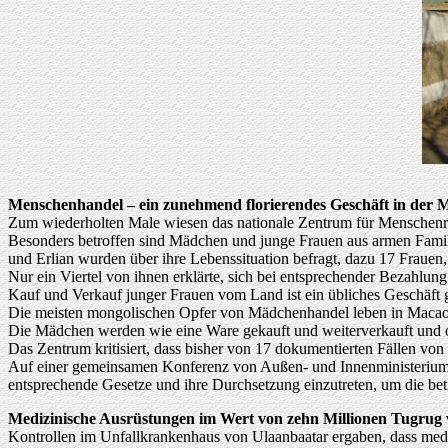
Menschenhandel – ein zunehmend florierendes Geschäft in der 
Zum wiederholten Male wiesen das nationale Zentrum für Menschenr
Besonders betroffen sind Mädchen und junge Frauen aus armen Famil
und Erlian wurden über ihre Lebenssituation befragt, dazu 17 Frauen,
Nur ein Viertel von ihnen erklärte, sich bei entsprechender Bezahlung
Kauf und Verkauf junger Frauen vom Land ist ein übliches Geschäft
Die meisten mongolischen Opfer von Mädchenhandel leben in Macao. D
Die Mädchen werden wie eine Ware gekauft und weiterverkauft und o
Das Zentrum kritisiert, dass bisher von 17 dokumentierten Fällen von
Auf einer gemeinsamen Konferenz von Außen- und Innenministerium, d
entsprechende Gesetze und ihre Durchsetzung einzutreten, um die bet
Medizinische Ausrüstungen im Wert von zehn Millionen Tugru
Kontrollen im Unfallkrankenhaus von Ulaanbaatar ergaben, dass med