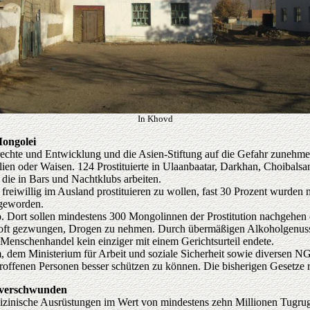
In Khovd
Mongolei
echte und Entwicklung und die Asien-Stiftung auf die Gefahr zunehm
ien oder Waisen. 124 Prostituierte in Ulaanbaatar, Darkhan, Choibal
 die in Bars und Nachtklubs arbeiten.
 freiwillig im Ausland prostituieren zu wollen, fast 30 Prozent wurden
 geworden.
ort sollen mindestens 300 Mongolinnen der Prostitution nachgehen od
ft gezwungen, Drogen zu nehmen. Durch übermäßigen Alkoholgenuss ve
 Menschenhandel kein einziger mit einem Gerichtsurteil endete.
em Ministerium für Arbeit und soziale Sicherheit sowie diversen NGO
roffenen Personen besser schützen zu können. Die bisherigen Gesetze re
g verschwunden
izinische Ausrüstungen im Wert von mindestens zehn Millionen Tugru