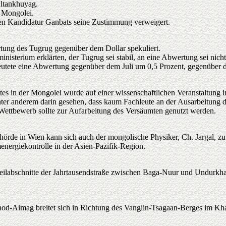
Altankhuyag.
 Mongolei.
ten Kandidatur Ganbats seine Zustimmung verweigert.
rtung des Tugrug gegenüber dem Dollar spekuliert.
terium erklärten, der Tugrug sei stabil, an eine Abwertung sei nicht
eutete eine Abwertung gegenüber dem Juli um 0,5 Prozent, gegenüber d
es in der Mongolei wurde auf einer wissenschaftlichen Veranstaltung 
er anderem darin gesehen, dass kaum Fachleute an der Ausarbeitung de
 Wettbewerb sollte zur Aufarbeitung des Versäumten genutzt werden.
örde in Wien kann sich auch der mongolische Physiker, Ch. Jargal, zu
omenergiekontrolle in der Asien-Pazifik-Region.
Teilabschnitte der Jahrtausendstraße zwischen Baga-Nuur und Undurkh
d-Aimag breitet sich in Richtung des Vangiin-Tsagaan-Berges im Kha