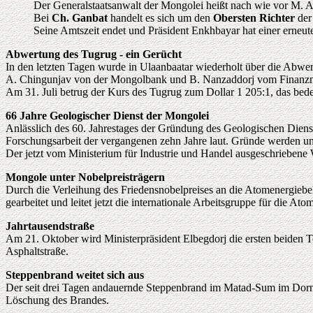
Der Generalstaatsanwalt der Mongolei heißt nach wie vor M. 
Bei
Ch. Ganbat
handelt es sich um den
Obersten Richter
der
Seine Amtszeit endet und Präsident Enkhbayar hat einer erneu
Abwertung des Tugrug - ein Gerücht
In den letzten Tagen wurde in Ulaanbaatar wiederholt über die Abwe
A. Chingunjav von der Mongolbank und B. Nanzaddorj vom Finanzminis
Am 31. Juli betrug der Kurs des Tugrug zum Dollar 1 205:1, das bed
66 Jahre Geologischer Dienst der Mongolei
Anlässlich des 60. Jahrestages der Gründung des Geologischen Dienst
Forschungsarbeit der vergangenen zehn Jahre laut. Gründe werden unt
Der jetzt vom Ministerium für Industrie und Handel ausgeschriebene
Mongole unter Nobelpreisträgern
Durch die Verleihung des Friedensnobelpreises an die Atomenergiebeh
gearbeitet und leitet jetzt die internationale Arbeitsgruppe für die At
Jahrtausendstraße
Am 21. Oktober wird Ministerpräsident Elbegdorj die ersten beiden 
Asphaltstraße.
Steppenbrand weitet sich aus
Der seit drei Tagen andauernde Steppenbrand im Matad-Sum im Dorno
Löschung des Brandes.