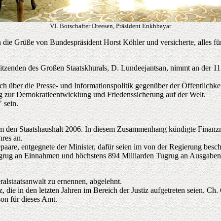
V.l. Botschafter Dreesen, Präsident Enkhbayar
 die Grüße von Bundespräsident Horst Köhler und versicherte, alles für
sitzenden des Großen Staatskhurals, D. Lundeejantsan, nimmt an der 11
ch über die Presse- und Informationspolitik gegenüber der Öffentlichke
rag zur Demokratieentwicklung und Friedenssicherung auf der Welt.
 sein.
um den Staatshaushalt 2006. In diesem Zusammenhang kündigte Finanzmi
hres an.
aare, entgegnete der Minister, dafür seien im von der Regierung bes
Tugrug an Einnahmen und höchstens 894 Milliarden Tugrug an Ausgaben
alstaatsanwalt zu ernennen, abgelehnt.
ie in den letzten Jahren im Bereich der Justiz aufgetreten seien. Ch. 
son für dieses Amt.