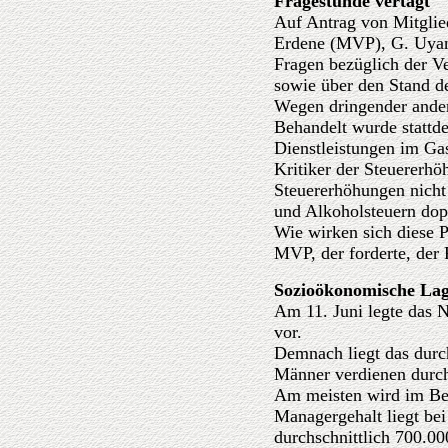
Fragestunde vertagt
Auf Antrag von Mitglie
Erdene (MVP), G. Uyang
Fragen bezüglich der V
sowie über den Stand d
Wegen dringender ander
Behandelt wurde stattd
Dienstleistungen im G
Kritiker der Steuererh
Steuererhöhungen nicht
und Alkoholsteuern dop
Wie wirken sich diese 
MVP, der forderte, der
Sozioökonomische Lag
Am 11. Juni legte das N
vor.
Demnach liegt das durc
Männer verdienen durch
Am meisten wird im Berg
Managergehalt liegt bei
durchschnittlich 700.0