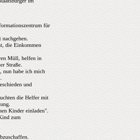
taatsbürger im
formationszentrum für
t nachgehen.
nnt, die Einkommen
en Müll, helfen in
er Straße.
g, nun habe ich mich
.
geschieden und
uchten die Helfer mit
dung.
nen Kinder einladen".
 Kind zum
abzuschaffen.