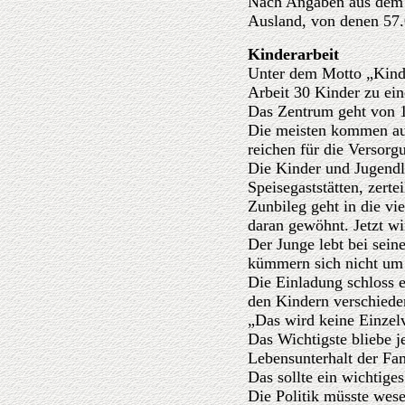
Nach Angaben aus dem 
Ausland, von denen 57.
Kinderarbeit
Unter dem Motto „Kinde
Arbeit 30 Kinder zu ein
Das Zentrum geht von 1
Die meisten kommen aus
reichen für die Versorg
Die Kinder und Jugendli
Speisegaststätten, zerte
Zunbileg geht in die vi
daran gewöhnt. Jetzt wi
Der Junge lebt bei sein
kümmern sich nicht um 
Die Einladung schloss 
den Kindern verschiede
„Das wird keine Einzelv
Das Wichtigste bliebe 
Lebensunterhalt der Fam
Das sollte ein wichtiges 
Die Politik müsste wes