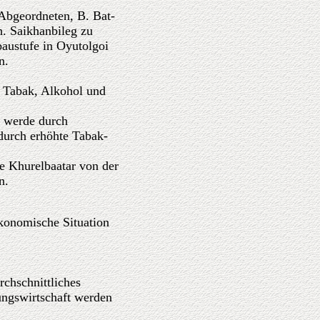
Abgeordneten, B. Bat-
h. Saikhanbileg zu
baustufe in Oyutolgoi
n.
f Tabak, Alkohol und
e werde durch
durch erhöhte Tabak-
e Khurelbaatar von der
n.
ökonomische Situation
rchschnittliches
ungswirtschaft werden