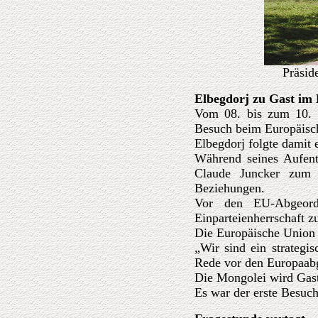
Präsid
Elbegdorj zu Gast im
Vom 08. bis zum 10. Ju
Besuch beim Europäisch
Elbegdorj folgte damit 
Während seines Aufent
Claude Juncker zum G
Beziehungen.
Vor den EU-Abgeordn
Einparteienherrschaft z
Die Europäische Union h
„Wir sind ein strategi
Rede vor den Europaab
Die Mongolei wird Gast
Es war der erste Besuc