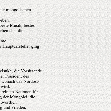
 die mongolischen
geben.
 beste Musik, bestes
rben sich die
lme.
n Hauptdarsteller ging
elsukh, die Vorsitzende
r Präsident des
 wonach das Nordost-
 wird.
reinten Nationen für
g der Mongolei, die
wortlich.
g und Frieden.