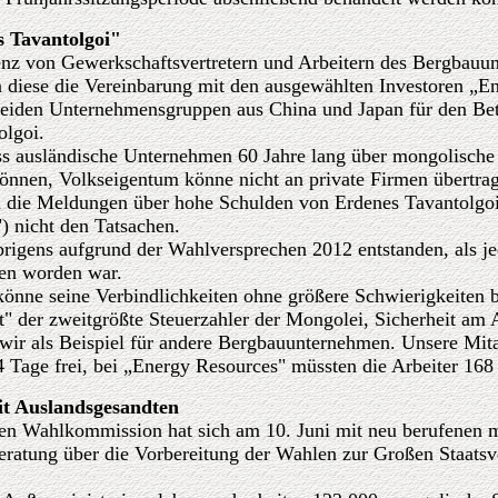
 Tavantolgoi"
enz von Gewerkschaftsvertretern und Arbeitern des Bergbau
en diese die Vereinbarung mit den ausgewählten Investoren „
eiden Unternehmensgruppen aus China und Japan für den Bet
olgoi.
ass ausländische Unternehmen 60 Jahre lang über mongolisch
önnen, Volkseigentum könne nicht an private Firmen übertra
 die Meldungen über hohe Schulden von Erdenes Tavantolgoi
 nicht den Tatsachen.
brigens aufgrund der Wahlversprechen 2012 entstanden, als 
en worden war.
könne seine Verbindlichkeiten ohne größere Schwierigkeiten 
" der zweitgrößte Steuerzahler der Mongolei, Sicherheit am 
wir als Beispiel für andere Bergbauunternehmen. Unsere Mita
 Tage frei, bei „Energy Resources" müssten die Arbeiter 168
t Auslandsgesandten
len Wahlkommission hat sich am 10. Juni mit neu berufenen 
Beratung über die Vorbereitung der Wahlen zur Großen Staat