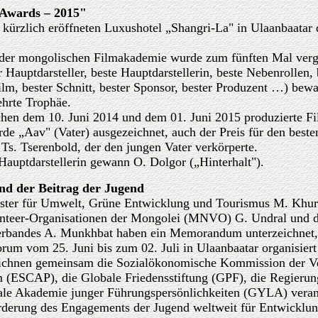
Awards – 2015"
kürzlich eröffneten Luxushotel „Shangri-La" in Ulaanbaatar
 der mongolischen Filmakademie wurde zum fünften Mal ver
r Hauptdarsteller, beste Hauptdarstellerin, beste Nebenrollen,
lm, bester Schnitt, bester Sponsor, bester Produzent …) bewa
hrte Trophäe.
hen dem 10. Juni 2014 und dem 01. Juni 2015 produzierte Fi
rde „Aav" (Vater) ausgezeichnet, auch der Preis für den beste
 Ts. Tserenbold, der den jungen Vater verkörperte.
 Hauptdarstellerin gewann O. Dolgor („Hinterhalt").
nd der Beitrag der Jugend
nister für Umwelt, Grüne Entwicklung und Tourismus M. Khur
nteer-Organisationen der Mongolei (MNVO) G. Undral und de
rbandes A. Munkhbat haben ein Memorandum unterzeichnet,
um vom 25. Juni bis zum 02. Juli in Ulaanbaatar organisiert
eichnen gemeinsam die Sozialökonomische Kommission der Ve
 (ESCAP), die Globale Friedensstiftung (GPF), die Regierun
e Akademie junger Führungspersönlichkeiten (GYLA) verant
rderung des Engagements der Jugend weltweit für Entwicklun