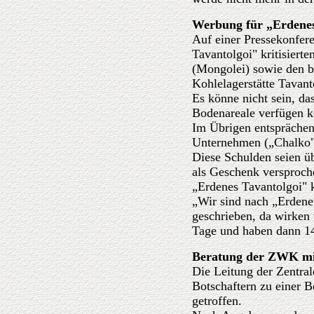
Werbung für „Erdenes
Auf einer Pressekonfer
Tavantolgoi" kritisiert
(Mongolei) sowie den b
Kohlelagerstätte Tavant
Es könne nicht sein, d
Bodenareale verfügen k
Im Übrigen entsprächen
Unternehmen („Chalko")
Diese Schulden seien ü
als Geschenk versproch
„Erdenes Tavantolgoi" 
„Wir sind nach „Erdenet
geschrieben, da wirken 
Tage und haben dann 14
Beratung der ZWK mi
Die Leitung der Zentra
Botschaftern zu einer 
getroffen.