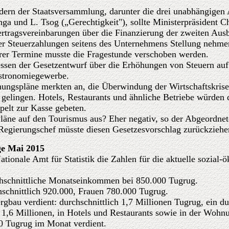
dern der Staatsversammlung, darunter die drei unabhängigen 
a und L. Tsog („Gerechtigkeit"), sollte Ministerpräsident C
ertragsvereinbarungen über die Finanzierung der zweiten Aus
er Steuerzahlungen seitens des Unternehmens Stellung nehme
er Termine musste die Fragestunde verschoben werden.
essen der Gesetzentwurf über die Erhöhungen von Steuern au
astronomiegewerbe.
öhungspläne merkten an, die Überwindung der Wirtschaftskris
 gelingen. Hotels, Restaurants und ähnliche Betriebe würden 
pelt zur Kasse gebeten.
Pläne auf den Tourismus aus? Eher negativ, so der Abgeordnet
 Regierungschef müsste diesen Gesetzesvorschlag zurückziehe
e Mai 2015
ationale Amt für Statistik die Zahlen für die aktuelle sozial-
hschnittliche Monatseinkommen bei 850.000 Tugrug.
schnittlich 920.000, Frauen 780.000 Tugrug.
bau verdient: durchschnittlich 1,7 Millionen Tugrug, ein du
 1,6 Millionen, in Hotels und Restaurants sowie in der Wohn
00 Tugrug im Monat verdient.