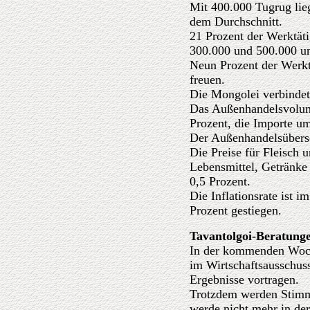
Mit 400.000 Tugrug lieg
dem Durchschnitt.
21 Prozent der Werktät
300.000 und 500.000 u
Neun Prozent der Werkt
freuen.
Die Mongolei verbinde
Das Außenhandelsvolume
Prozent, die Importe u
Der Außenhandelsübersc
Die Preise für Fleisch 
Lebensmittel, Getränk
0,5 Prozent.
Die Inflationsrate ist
Prozent gestiegen.
Tavantolgoi-Beratung
In der kommenden Woch
im Wirtschaftsausschus
Ergebnisse vortragen.
Trotzdem werden Stimme
werde nicht mehr in de