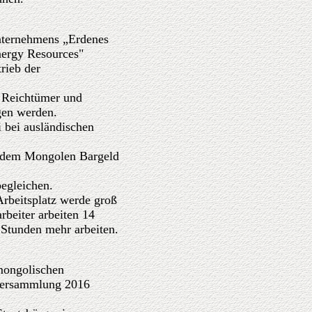
unternehmens „Erdenes
Energy Resources"
rieb der
e Reichtümer und
gen werden.
 bei ausländischen
jedem Mongolen Bargeld
begleichen.
Arbeitsplatz werde groß
rbeiter arbeiten 14
 Stunden mehr arbeiten.
mongolischen
sversammlung 2016