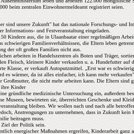
Außenministerium leben und arbeiten 122.000 mongolische S
000 beim zentralen Einwohnermeldeamt registriert seien.
r sind unsere Zukunft" hat das nationale Forschungs- und In
er Informations- und Festveranstaltung eingeladen.
50 Kindern aus, die in Ulaanbaatar einer regelmäßigen Arbei
 schwierigen Familienverhältnissen, die Eltern leben getre
ung der oft großen Familien nicht aus.
chen arbeiten in Handelszentren als Boten und Träger, sortier
ilen Fleisch, kleinere Kinder verkaufen u. a. Hundefutter auf d
erte Klasse, er verkauft Autoputzmittel. „Erst war es schwieri
rd es wärmer, da ist alles einfacher, ich kann mehr verkaufen"
er Großmutter, die nicht mehr arbeiten kann. Die Eltern sind 
ihre Kinder
eine gründliche medizinische Untersuchung ein, außerdem bes
ne Museen, bewirteten sie, überreichten Geschenke und Klei
eranstaltung bleiben. Wir wollen nach und nach alle betroffe
jedoch, Anstrengungen zu unternehmen, dass in Zukunft kein
ilie beitragen muss.
Ziel der Politik sein.
entlich energischer Maßnahmen ergreifen, Kinderarbeit ganz 