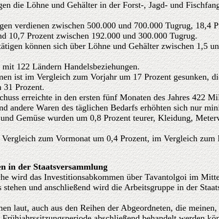
en die Löhne und Gehälter in der Forst-, Jagd- und Fischfang
igen verdienen zwischen 500.000 und 700.000 Tugrug, 18,4 P
nd 10,7 Prozent zwischen 192.000 und 300.000 Tugrug.
ätigen können sich über Löhne und Gehälter zwischen 1,5 un
t mit 122 Ländern Handelsbeziehungen.
n ist im Vergleich zum Vorjahr um 17 Prozent gesunken, di
m 31 Prozent.
huss erreichte in den ersten fünf Monaten des Jahres 422 M
und andere Waren des täglichen Bedarfs erhöhten sich nur min
e und Gemüse wurden um 0,8 Prozent teurer, Kleidung, Mete
 im Vergleich zum Vormonat um 0,4 Prozent, im Vergleich zum
en in der Staatsversammlung
e wird das Investitionsabkommen über Tavantolgoi im Mitte
s stehen und anschließend wird die Arbeitsgruppe in der Staa
n laut, auch aus den Reihen der Abgeordneten, die meinen, 
r Frühjahrssitzungsperiode abschließend behandelt werden kö