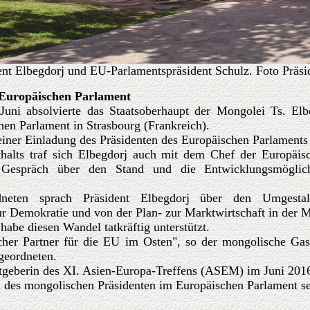
ent Elbegdorj und EU-Parlamentspräsident Schulz. Foto Präsi
 Europäischen Parlament
ni absolvierte das Staatsoberhaupt der Mongolei Ts. Elbe
en Parlament in Strasbourg (Frankreich).
einer Einladung des Präsidenten des Europäischen Parlaments
halts traf sich Elbegdorj auch mit dem Chef der Europäi
espräch über den Stand und die Entwicklungsmöglichk
eten sprach Präsident Elbegdorj über den Umgestal
ur Demokratie und von der Plan- zur Marktwirtschaft in der 
abe diesen Wandel tatkräftig unterstützt.
scher Partner für die EU im Osten", so der mongolische Ga
geordneten.
geberin des XI. Asien-Europa-Treffens (ASEM) im Juni 2016 
h des mongolischen Präsidenten im Europäischen Parlament se