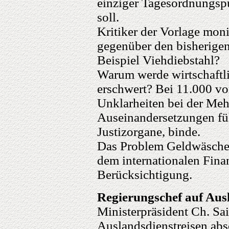
einziger Tagesordnungspu
soll.
Kritiker der Vorlage mon
gegenüber den bisherige
Beispiel Viehdiebstahl?
Warum werde wirtschaftl
erschwert? Bei 11.000 v
Unklarheiten bei der Meh
Auseinandersetzungen füh
Justizorgane, binde.
Das Problem Geldwäsche
dem internationalen Fin
Berücksichtigung.
Regierungschef auf Aus
Ministerpräsident Ch. Sa
Auslandsdienstreisen abs