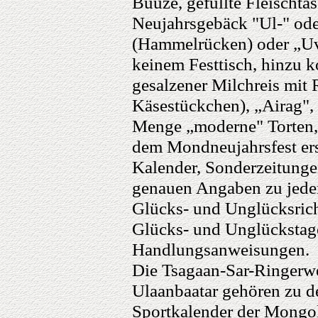
Buuze, gefüllte Fleischtas
Neujahrsgebäck "Ul-" ode
(Hammelrücken) oder „Uvj
keinem Festtisch, hinzu k
gesalzener Milchreis mit 
Käsestückchen), „Airag",
Menge „moderne" Torten,
dem Mondneujahrsfest ersc
Kalender, Sonderzeitunge
genauen Angaben zu jedem
Glücks- und Unglücksrich
Glücks- und Unglückstag
Handlungsanweisungen.
Die Tsagaan-Sar-Ringerw
Ulaanbaatar gehören zu d
Sportkalender der Mongol