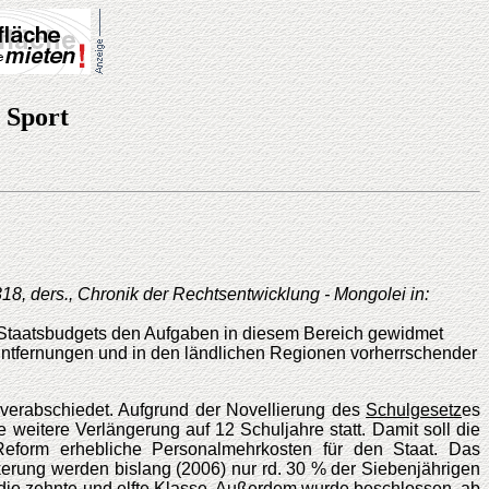
 Sport
318, ders., Chronik der Rechtsentwicklung - Mongolei in:
es Staatsbudgets den Aufgaben in diesem Bereich gewidmet
Entfernungen und in den ländlichen Regionen vorherrschender
verabschiedet. Aufgrund der Novellierung des
Schulgesetz
es
e weitere Verlängerung auf 12 Schuljahre statt. Damit soll die
 Reform erhebliche Personalmehrkosten für den Staat. Das
kerung werden bislang (2006) nur rd. 30 % der Siebenjährigen
e die zehnte und elfte Klasse. Außerdem wurde beschlossen, ab