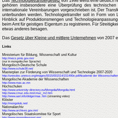
Das
Technologietransfergesetz
von 1998 weist eine deutlich 
gehören insbesondere eine Überprüfung des technischen
internationale Vereinbarungen vorgeschrieben ist. Der Trans
unterbunden werden. Technologietransfer soll in Form von L
Hinblick auf Produktionsmengen und Technologieanpassunge
beim Amt für geistiges Eigentum zu registrieren. Für Streitig
etwas anderes besagen.
Das
Gesetz über Kleine und mittlere Unternehmen
von 2007 ei
Links
Ministerium für Bildung, Wissenschaft und Kultur
http://mecs.pmis.gov.mn/
(nur in mongolischer Sprache)
Mongolisch-Deutsche Schule
http://www.schule38.net/
Masterplan zur Förderung von Wissenschaft und Technologie 2007-2020
http://unesdoc.unesco.org/images/0015/001514/151490e.pdfAkademie der Wissenschafte
Mongolische Akademie der Wissenschaften
http://www.mas.ac.mn
Hochschulen
http://www.university-directory.eu/Mongolia/Mongolia.html
http://www.cmuc.edu.mn/cmuc_m2.htm
http://www.aari.info/delgermaa .htm
(streaming video)
Klöster
http://mongoluls.net/
Nationalarchiv
http://www.archives.gov.mn/
Mongolisches Staatskomitee für Sport
http://www.mongoliansport.mn/