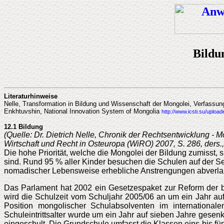
Bildu
Literaturhinweise
Nelle, Transformation in Bildung und Wissenschaft der Mongolei, Verfassun
Enkhtuvshin, National Innovation System of Mongolia
http://www.icsti.su/uplo
12.1 Bildung
(Quelle: Dr. Dietrich Nelle, Chronik der Rechtsentwicklung - 
Wirtschaft und Recht in Osteuropa (WiRO) 2007, S. 286, ders.
Die hohe Priorität, welche die Mongolei der Bildung zumisst,
sind. Rund 95 % aller Kinder besuchen die Schulen auf der S
nomadischer Lebensweise erhebliche Anstrengungen abverla
Das Parlament hat 2002 ein Gesetzespaket zur Reform der b
wird die Schulzeit vom Schuljahr 2005/06 an um ein Jahr auf e
Position mongolischer Schulabsolventen im international
Schuleintrittsalter wurde um ein Jahr auf sieben Jahre gese
eingeschult. Die Grundschule umfasst die Klassen eins bis fü