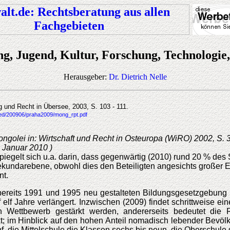
ng, Jugend, Kultur, Forschung, Technologie,
Herausgeber:
Dr. Dietrich Nelle
g und Recht in Übersee, 2003, S. 103 - 111.
aded/200906/praha2009/mong_rpt.pdf
Mongolei in: Wirtschaft und Recht in Osteuropa (WiRO) 2002, S. 
, Januar 2010 )
 spiegelt sich u.a. darin, dass gegenwärtig (2010) rund 20 % d
ekundarebene, obwohl dies den Beteiligten angesichts großer 
nt.
ereits 1991 und 1995 neu gestalteten Bildungsgesetzgebung 
lf Jahre verlängert. Inzwischen (2009) findet schrittweise ein
en Wettbewerb gestärkt werden, andererseits bedeutet die
nkt; im Hinblick auf den hohen Anteil nomadisch lebender Bevöl
nf, die Mittelschule die Klassen sechs bis neun, die Oberschul