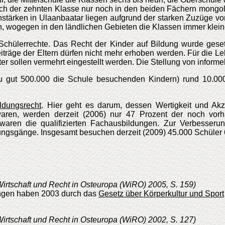
ch der zehnten Klasse nur noch in den beiden Fächern mongol
ssenstärken in Ulaanbaatar liegen aufgrund der starken Zuzüge 
 wogegen in den ländlichen Gebieten die Klassen immer klein
Schülerrechte. Das Recht der Kinder auf Bildung wurde gesetz
eiträge der Eltern dürfen nicht mehr erhoben werden. Für die Le
r sollen vermehrt eingestellt werden. Die Stellung von informel
zu gut 500.000 die Schule besuchenden Kindern) rund 10.000 
ildungsrecht
. Hier geht es darum, dessen Wertigkeit und Ak
aren, werden derzeit (2006) nur 47 Prozent der noch vorh
aren die qualifizierten Fachausbildungen. Zur Verbesserung
dungsgänge. Insgesamt besuchen derzeit (2009) 45.000 Schüler 
 Wirtschaft und Recht in Osteuropa (WiRO) 2005, S. 159)
ungen haben 2003 durch das
Gesetz über Körperkultur und Sport
 Wirtschaft und Recht in Osteuropa (WiRO) 2002, S. 127)