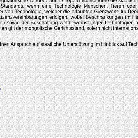
regulatorische Tendenz auf. Es regelt insbesondere die staatl
 Standards, wenn eine Technologie Menschen, Tieren oder
fer von Technologie, welcher die erlaubten Grenzwerte für Be
izenzvereinbarungen erfolgen, wobei Beschränkungen im Hinbli
n sowie der Beschaffung wettbewerbsfähiger Technologien aus
keiten gilt der mongolische Gerichtsstand, sofern nicht internat
nen Anspruch auf staatliche Unterstützung im Hinblick auf Tech
n