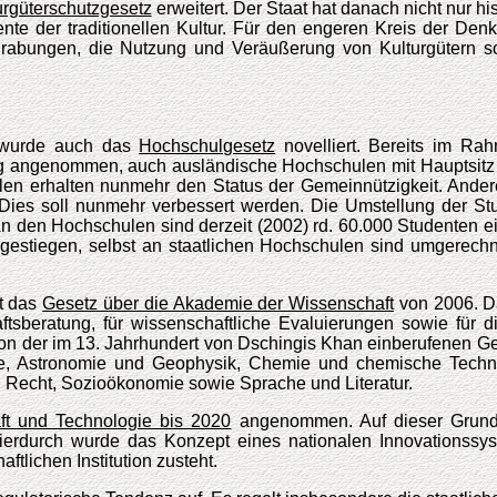
urgüterschutzgesetz
erweitert. Der Staat hat danach nicht nur h
te der traditionellen Kultur. Für den engeren Kreis der Denkm
rabungen, die Nutzung und Veräußerung von Kulturgütern sow
 wurde auch das
Hochschulgesetz
novelliert. Bereits im Ra
 angenommen, auch ausländische Hochschulen mit Hauptsitz u.
len erhalten nunmehr den Status der Gemeinnützigkeit. Andere
. Dies soll nunmehr verbessert werden. Die Umstellung der S
 den Hochschulen sind derzeit (2002) rd. 60.000 Studenten ein
gestiegen, selbst an staatlichen Hochschulen sind umgerechne
et das
Gesetz über die Akademie der Wissenschaft
von 2006. Da
aftsberatung, für wissenschaftliche Evaluierungen sowie für d
tion der im 13. Jahrhundert von Dschingis Khan einberufenen 
ie, Astronomie und Geophysik, Chemie und chemische Technolo
d Recht, Sozioökonomie sowie Sprache und Literatur.
ft und Technologie bis 2020
angenommen. Auf dieser Grun
 Hierdurch wurde das Konzept eines nationalen Innovations
ftlichen Institution zusteht.