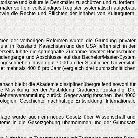
istorische und kulturelle Denkmäler zu schützen und zu fördern,
äler soll ein vollständiges Register systematisch aufgebaut
ie die Rechte und Pflichten der Inhaber von Kulturgütern.
hmen der vorherigen Reformen wurde die Gründung privater
a. in Russland, Kasachstan und den USA ließen sich in der
rseits führte die sprunghafte Zunahme privater Hochschulen
tudiengänge und Abschlüsse auf das Bachelor/Master-System
geschrieben, davon gut 7.000 an der Staatlichen Universität.
t mehr als 400 € pro Jahr (vergleich drei durchschnittlichen
nach bleibt die Akademie disziplinenübergreifend sowohl für
ie Mitwirkung bei der Ausbildung Graduierter zuständig. Die
Gelehrtenversammlung zurück. Gegenwärtig forschen über 4000
gien, Geschichte, nachhaltige Entwicklung, Internationale
dlage wurde auch ein neues
Gesetz über Wissenschaft und
systems in die Gesetzgebung übernommen und der Grundsatz