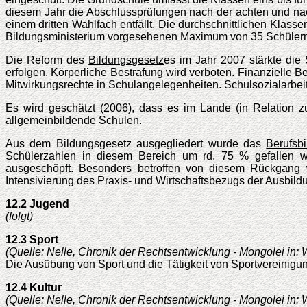
diesem Jahr die Abschlussprüfungen nach der achten und na
einem dritten Wahlfach entfällt. Die durchschnittlichen Kla
Bildungsministerium vorgesehenen Maximum von 35 Schülern,
Die Reform des
Bildungsgesetz
es im Jahr 2007 stärkte die 
erfolgen. Körperliche Bestrafung wird verboten. Finanzielle B
Mitwirkungsrechte in Schulangelegenheiten. Schulsozialarbeite
Es wird geschätzt (2006), dass es im Lande (in Relation 
allgemeinbildende Schulen.
Aus dem Bildungsgesetz ausgegliedert wurde das
Berufsb
Schülerzahlen in diesem Bereich um rd. 75 % gefallen w
ausgeschöpft. Besonders betroffen von diesem Rückgang w
Intensivierung des Praxis- und Wirtschaftsbezugs der Ausbil
12.2 Jugend
(folgt)
12.3 Sport
(Quelle: Nelle, Chronik der Rechtsentwicklung - Mongolei in:
Die Ausübung von Sport und die Tätigkeit von Sportvereinig
12.4 Kultur
(Quelle: Nelle, Chronik der Rechtsentwicklung - Mongolei in: