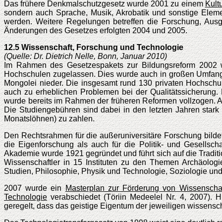
Das frühere Denkmalschutzgesetz wurde 2001 zu einem
Kult
sondern auch Sprache, Musik, Akrobatik und sonstige Elemen
werden. Weitere Regelungen betreffen die Forschung, Ausg
Änderungen des Gesetzes erfolgten 2004 und 2005.
12.5 Wissenschaft, Forschung und Technologie
(Quelle: Dr. Dietrich Nelle, Bonn, Januar 2010)
Im Rahmen des Gesetzespakets zur Bildungsreform 2002
Hochschulen zugelassen. Dies wurde auch in großen Umfang
Mongolei nieder. Die insgesamt rund 130 privaten Hochschu
auch zu erheblichen Problemen bei der Qualitätssicherung
wurde bereits im Rahmen der früheren Reformen vollzogen. An
Die Studiengebühren sind dabei in den letzten Jahren stark 
Monatslöhnen) zu zahlen.
Den Rechtsrahmen für die außeruniversitäre Forschung bild
die Eigenforschung als auch für die Politik- und Gesellsch
Akademie wurde 1921 gegründet und führt sich auf die Tradi
Wissenschaftler in 15 Instituten zu den Themen Archäolog
Studien, Philosophie, Physik und Technologie, Soziologie un
2007 wurde ein
Masterplan zur Förderung von Wissenscha
Technologie
verabschiedet (Töriin Medeelel Nr. 4, 2007).
geregelt, dass das geistige Eigentum der jeweiligen wissenscha